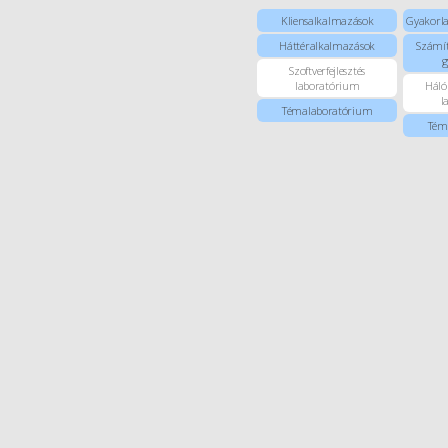
Kliensalkalmazások
Gyakorla
Háttéralkalmazások
Számít
g
Szoftverfejlesztés
laboratórium
Háló
l
Témalaboratórium
Tém