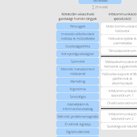
Testnevelés
∑ 29 kredit
Kötelezően választható
Infokommunikáció
gazdasági-humán tárgyak
specializáció
Pénzügyek
Mobil kommunikáció
hálózatok
Innovatív vállalkozások
indítása és működtetése
Hálózatok építése és
üzemeltetése
Gazdaságpolitika
Témalaboratórium
Környezetgazdaságtan
Számvitel
Médiaalkalmazások és
hálózatok a gyakorlat
Mérnöki menedzsment
módszerek
Hálózatba kapcsolt erőfo
platformok és
Marketing
alkalmazásaik
Ergonómia
Infokommunikáció
laboratórium 1
Szociológia
Önálló laboratóriu
Adatvédelem és
információszabadság
Infokommunikáció
Mérnöki problémamegoldás
laboratórium 2
Érzelmek logikája
Szakdolgozat-készíté
Digitális életmód