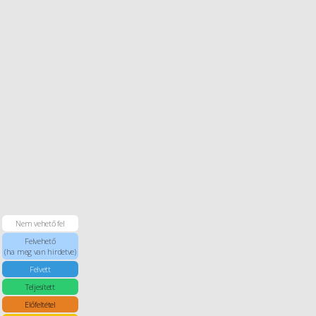
Nem vehető fel
Felvehető
(ha meg van hirdetve)
Felvett
Teljesített
Előfeltétel