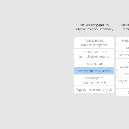
Általános vegyipari és
Analit
folyamatmérnöki szakirány
vizs
Radiokémia és
Kémia
nukleárisenergetika
K
Szénhidrogénipari
Szerves
technológia és katalízis
Folyamattan
szerke
Környezetbarát eljárások
Sze
Számítógépes
Anyagtu
folyamatirányítás
Vegyipari termelésirányítás