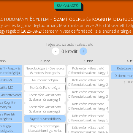
SZAKVÁLASZTÓ
ágtudományi Egyetem
- Számítógépes és kognitív idegtud
épes és kognitív idegtudomány MSc mintatanterve 2025-től kezdett hal
egy régebbi (
2025-08-21
) tanterv, hivatalos forrásból is ellenőrizd a tárgyai
Teljesített szabadon választható
-
+
0
kredit
 félév
2. félév
3. félév
4. fé
a 1 - Alapok és
Neurobiológia 2 - Szenzoros
Kötelezően választható
Kutatósze
neurobiológiája
és motors feldolgozás
Differenciált szakmai tárgy 1
Diplomamunk
atika MC
Neuropszichológia
Kötelezően választható
∑ 30 k
Differenciált szakmai tárgy 2
matika MC
Evolúciós Pszichológia
Kötelezően választható
 kísérlettervezés
Kötelezően választható
Differenciált szakmai tárgy 3
Szakmai törzsanyag 1
s a Kognitív
Kötelezően választható
mányba
Kötelezően választható
Differenciált szakmai tárgy 4
Szakmai törzsanyag 2
 a Kísérleti
Kötelezően választható
hológiába
Bayesiánus modellezés
Differenciált szakmai tárgy 5
i és gépi
Kognitív pszichológia
Kötelezően választható
eldolgozás
laboratóriumi gyakorlat
Differenciált szakmai tárgy 6