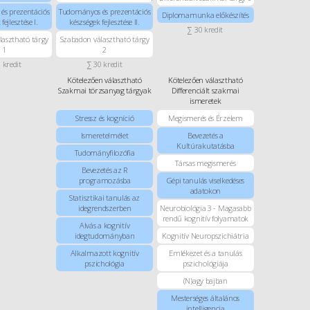
és prezentációs
Tudományos és prezentációs
Diplomamunka előkészítés
fejlesztése I.
készségek fejlesztése II.
∑ 30 kredit
lasztható tárgy
Szabadon választható tárgy
1
2
 kredit
∑ 30 kredit
Kötelezően választható
Kötelezően választható
Szakmai törzsanyag tárgyak
Differenciált szakmai
ismeretek
Stressz és kogníció
Megismerés és Érzelem
Ismeretelmélet
Bevezetés a
Kultúrakutatásba
Tudományfilozófia
Társas megismerés
Bevezetés az R
programozásba
Gépi tanulás viselkedéses
adatokon
Statisztikai tanulás az
idegrendszerben
Neurobiológia 3 - Magasabb
rendű kognitív folyamatok
Alvás a kognitív
idegtudományban
Kognitív Neuropszichiátria
Alkalmazott kognitív
Emlékezet és a tanulás
pszichológia
pszichológiája
(N)agy bajban
Mesterséges általános
intelligencia