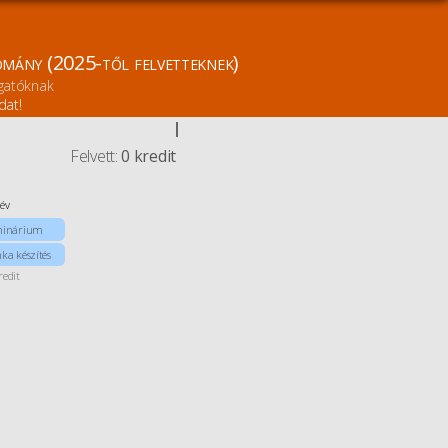
omány (2025-től felvetteknek)
lgatóknak
dat!
Felvett:
0 kredit
lév
minárium
a készítés
redit