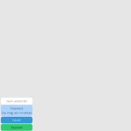
Nem vehető fel
Felvehető
(ha meg van hirdetve)
Felvett
Teljesített