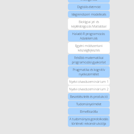
Digitális életmód
Idegrendszeri modellezés
Biológiai jel- és
képfeldolgozás Matlabbal
Haladó R programozás:
Adatelemzés
Egyéni módszertani
készségfejlesztés
Felsőbb matematikai
programozási gyakorlat
Pragmatika és kognitív
nyelvszemlélet
Nyelvi olvasószeminárium 1
Nyelvi olvasószeminárium 2
Beszédészlelés és produkció
Tudományelmélet
Elmefilozófia
A tudományos gondolkodás
történeti rekonstrukciója